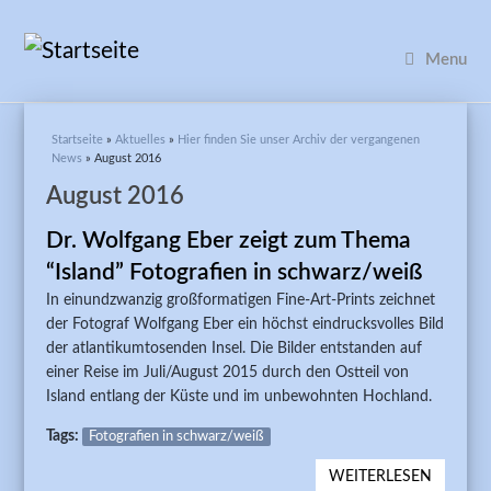
Menu
Sie sind hier
Startseite
»
Aktuelles
»
Hier finden Sie unser Archiv der vergangenen
News
» August 2016
August 2016
Dr. Wolfgang Eber zeigt zum Thema
“Island” Fotografien in schwarz/weiß
In einundzwanzig großformatigen Fine-Art-Prints zeichnet
der Fotograf Wolfgang Eber ein höchst eindrucksvolles Bild
der atlantikumtosenden Insel. Die Bilder entstanden auf
einer Reise im Juli/August 2015 durch den Ostteil von
Island entlang der Küste und im unbewohnten Hochland.
Tags:
Fotografien in schwarz/weiß
WEITERLESEN
ÜBER D