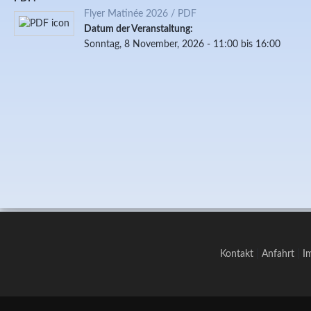
Flyer Matinée 2026 / PDF
Datum der Veranstaltung:
Sonntag, 8 November, 2026 -
11:00
bis
16:00
Kontakt
|
Anfahrt
|
I