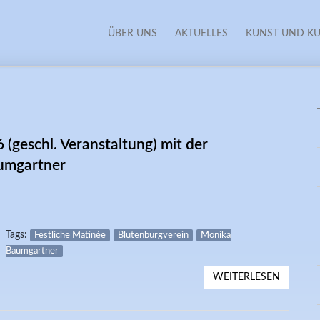
ÜBER UNS
AKTUELLES
KUNST UND KU
 (geschl. Veranstaltung) mit der
umgartner
Tags:
Festliche Matinée
Blutenburgverein
Monika
Baumgartner
WEITERLESEN
ÜBER 27
SCHAUS