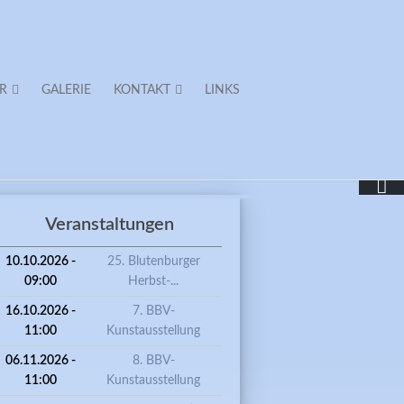
R
GALERIE
KONTAKT
LINKS
Veranstaltungen
BURG E.V.
10.10.2026 -
25. Blutenburger
09:00
Herbst-...
16.10.2026 -
7. BBV-
11:00
Kunstausstellung
06.11.2026 -
8. BBV-
11:00
Kunstausstellung