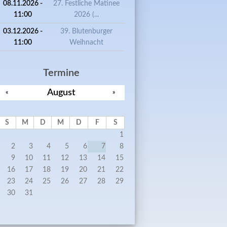
08.11.2026 -
27. Festliche Matinee
11:00
2026 (...
00 JAHRE DR. FRANZ HEUBL: GEDENK-GOTTESDIENST
03.12.2026 -
39. Blutenburger
11:00
Weihnacht
Termine
August
«
»
S
M
D
M
D
F
S
. BBV-KUNSTAUSSTELLUNG VON HENRI LALLEMAND
1
2
3
4
5
6
7
8
9
10
11
12
13
14
15
16
17
18
19
20
21
22
23
24
25
26
27
28
29
30
31