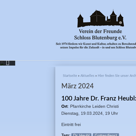
Sie sind hier
Startseite
»
Aktuelles
»
Hier finden Sie unser Ar
HERZLICH WILLKOMMEN 
März 2024
100 Jahre Dr. Franz Heubl
Erfahren Sie mehr über den Ver
Ort
: Pfarrkirche Leiden Christi
Dienstag, 19.03.2024, 19 Uhr
Eintritt frei
Tags:
Dr. Heubl
Gottesdienst