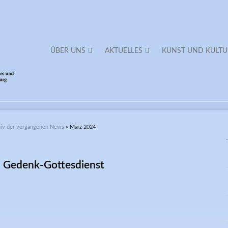
ÜBER UNS
AKTUELLES
KUNST UND KULTU
chiv der vergangenen News
» März 2024
IM VEREIN DER FREUNDE SCHLOSS BLUTEN
: Gedenk-Gottesdienst
ein