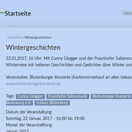
ÜBE
Sie sind hier
Startseite
» Wintergeschichten
Wintergeschichten
22.01.2017, 16 Uhr: Mit Conny Glogger und der Fraunhofer Saitenmus
Winterreise mit heiteren Geschichten und Gedichten über Winter un
Veranstalter: Blutenburger Konzerte (Kartenvorverkauf an allen bekan
www.blutenburgerkonzerte.de
Tags:
Conny Glogger
Fraunhofer Saitenmusik
Blutenburger Konzerte
Blutenburg e.V.
Schloss Blutenburg
Datum der Veranstaltung:
Sonntag, 22 Januar, 2017 -
16:00
bis
19:00
Monat der Veranstalltung:
Januar 2017