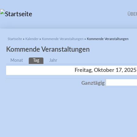
ÜBE
Sie sind hier
Startseite
»
Kalender
»
Kommende Veranstaltungen
» Kommende Veranstaltungen
Kommende Veranstaltungen
Haupt-Reiter
Monat
Tag
(aktiver Reiter)
Jahr
Freitag, Oktober 17, 2025
Ganztägig