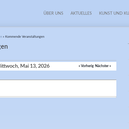
ÜBER UNS
AKTUELLES
KUNST UND KU
en
» Kommende Veranstaltungen
gen
ittwoch, Mai 13, 2026
« Vorheriger
Nächster »