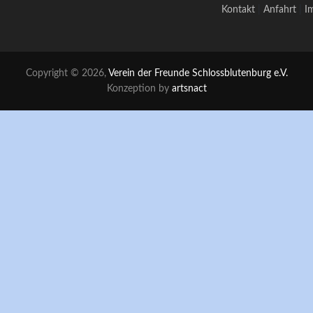
Kontakt
|
Anfahrt
|
I
Copyright © 2026,
Verein der Freunde Schlossblutenburg e.V.
Konzeption by
artsnact