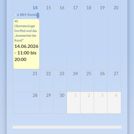
14
15
16
17
18
19
20
«
6. BBV-Kunstausstellung „Freunde“ mit dem Künstlerspektrum Pasing
12.06.2026 - 11:
40.
Obermenzinger
Dorffest und das
„Sommerfest der
Kunst“
14.06.2026
-
11:00
bis
20:00
21
22
23
24
25
26
27
28
29
30
1
2
3
4