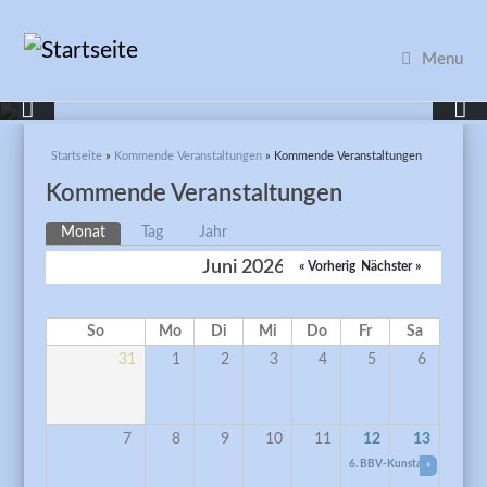
Menu
Sie sind hier
Startseite
»
Kommende Veranstaltungen
» Kommende Veranstaltungen
Kommende Veranstaltungen
Haupt-Reiter
Monat
(aktiver Reiter)
Tag
Jahr
Juni 2026
« Vorheriger
Nächster »
So
Mo
Di
Mi
Do
Fr
Sa
31
1
2
3
4
5
6
7
8
9
10
11
12
13
6. BBV-Kunstausstellung „F
»