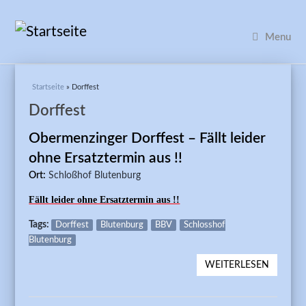
Menu
Sie sind hier
Startseite
» Dorffest
Dorffest
Obermenzinger Dorffest – Fällt leider
ohne Ersatztermin aus !!
Ort:
Schloßhof Blutenburg
Fällt leider ohne Ersatztermin aus !!
Tags:
Dorffest
Blutenburg
BBV
Schlosshof
Blutenburg
WEITERLESEN
ÜBER
OBERM
DORFFE