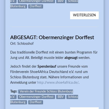
e.V.
Obermenzinger Dorffest
BBV
Schloss
Blutenburg
Dorffest
WEITERLESEN
ÜBER 37
OBERM
DORFFE
ABGESAGT: Obermenzinger Dorffest
Ort: Schlosshof
Das traditionelle Dorffest mit einem bunten Programm für
Jung und Alt. Beteiligt musste leider
abgesagt
werden.
Jedoch findet der
Spendenlauf
unsere Freunde vom
Förderverein Shoe4Africa Deutschland e.V. rund um
Schloss Blutenburg statt. Nähere Informationen und
Anmeldung unter
http://www.shoe4africa.de/
.
Tags:
Verein der Freunde Schloss Blutenburg
e.V.
Obermenzinger Dorffest
BBV
Schloss
Blutenburg
Dorffest