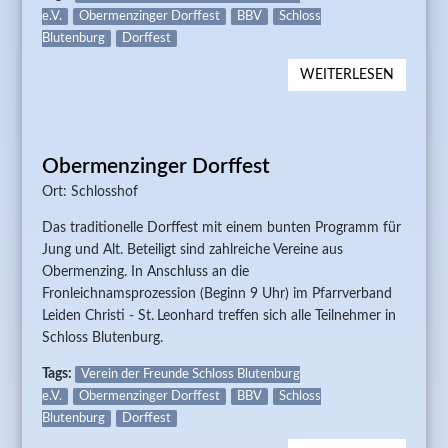
e.V.
Obermenzinger Dorffest
BBV
Schloss
Blutenburg
Dorffest
WEITERLESEN
ÜBER A
- 37.
OBERM
DORFFE
Obermenzinger Dorffest
Ort: Schlosshof
Das traditionelle Dorffest mit einem bunten Programm für
Jung und Alt. Beteiligt sind zahlreiche Vereine aus
Obermenzing. In Anschluss an die
Fronleichnamsprozession (Beginn 9 Uhr) im Pfarrverband
Leiden Christi - St. Leonhard treffen sich alle Teilnehmer in
Schloss Blutenburg.
Tags:
Verein der Freunde Schloss Blutenburg
e.V.
Obermenzinger Dorffest
BBV
Schloss
Blutenburg
Dorffest