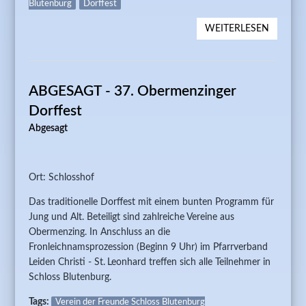
Blutenburg
Dorffest
WEITERLESEN
ÜBER A
- 37.
OBERM
DORFFE
ABGESAGT - 37. Obermenzinger
Dorffest
Abgesagt
Ort: Schlosshof
Das traditionelle Dorffest mit einem bunten Programm für
Jung und Alt. Beteiligt sind zahlreiche Vereine aus
Obermenzing. In Anschluss an die
Fronleichnamsprozession (Beginn 9 Uhr) im Pfarrverband
Leiden Christi - St. Leonhard treffen sich alle Teilnehmer in
Schloss Blutenburg.
Tags:
Verein der Freunde Schloss Blutenburg