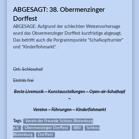
FÄLLT L
ABGESAGT: 38. Obermenzinger
OHNE
ERSATZ
Dorffest
AUS !!
ABGESAGE: Aufgrund der schlechten Wettervorhersage
wurd das Obvermenzinger Dorffest kurzfristige abgesagt.
Das betrifft auch die Porgrammpunkte "Schafkopfturnier"
und "Kinderflohmarkt".
Ort: Schlosshof
Eintritt frei
Beste Livemusik – Kunstausstellungen – Open-air-Schafkopf
–
Vereine – Führungen – Kinderflohmarkt
Tags:
Verein der Freunde Schloss Blutenburg
e.V.
Obermenzinger Dorffest
BBV
Schloss
Blutenburg
Dorffest