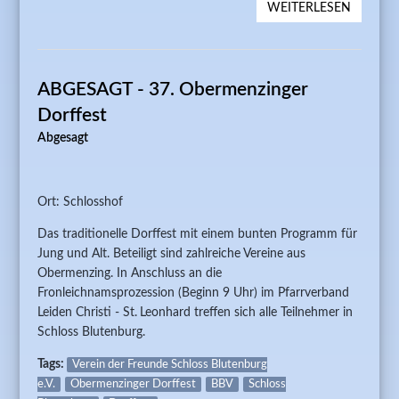
WEITERLESEN
ÜBER A
OBERM
DORFFE
ABGESAGT - 37. Obermenzinger
Dorffest
Abgesagt
Ort: Schlosshof
Das traditionelle Dorffest mit einem bunten Programm für
Jung und Alt. Beteiligt sind zahlreiche Vereine aus
Obermenzing. In Anschluss an die
Fronleichnamsprozession (Beginn 9 Uhr) im Pfarrverband
Leiden Christi - St. Leonhard treffen sich alle Teilnehmer in
Schloss Blutenburg.
Tags:
Verein der Freunde Schloss Blutenburg
e.V.
Obermenzinger Dorffest
BBV
Schloss