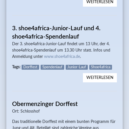
WEITERLESEN
ÜBER
OBERM
DORFFE
3. shoe4africa-Junior-Lauf und 4.
shoe4africa-Spendenlauf
Der 3. shoe4africa-Junior-Lauf findet um 13 Uhr, der 4.
shoe4africa-Spendenlauf um 13.30 Uhr statt. Infos und
Anmeldung unter
www.shoe4africa.de
.
Tags:
Dorffest
Spendenlauf
Junior-Lauf
Shoe4africa
WEITERLESEN
ÜBER 3.
SHOE4A
JUNIOR
UND 4.
Obermenzinger Dorffest
SHOE4A
SPENDE
Ort: Schlosshof
Das traditionelle Dorffest mit einem bunten Programm für
Jung und Alt. Beteiligt sind zahlreiche Vereine aus