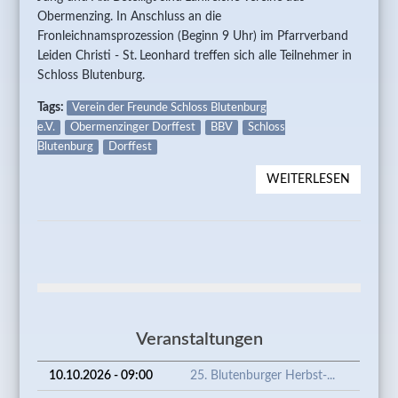
Obermenzing. In Anschluss an die
Fronleichnamsprozession (Beginn 9 Uhr) im Pfarrverband
Leiden Christi - St. Leonhard treffen sich alle Teilnehmer in
Schloss Blutenburg.
Tags:
Verein der Freunde Schloss Blutenburg
e.V.
Obermenzinger Dorffest
BBV
Schloss
Blutenburg
Dorffest
WEITERLESEN
ÜBER
OBERM
DORFFE
Veranstaltungen
10.10.2026 - 09:00
25. Blutenburger Herbst-...