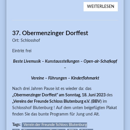
WEITERLESEN
ÜBER A
38.
OBERM
DORFFE
37. Obermenzinger Dorffest
Ort: Schlosshof
Eintritt frei
Beste Livemusik – Kunstausstellungen – Open-air-Schafkopf
–
Vereine – Führungen – Kinderflohmarkt
Nach drei Jahren Pause ist es wieder da: das
„Obermenzinger Dorffest" am Sonntag, 18. Juni 2023
des
„Vereins der Freunde Schloss Blutenburg e.V. (BBV)
im
Schlosshof Blutenburg ! Auf dem unten beigefügten Plakat
finden Sie das bunte Programm für Jung und Alt.
Tags:
Verein der Freunde Schloss Blutenburg