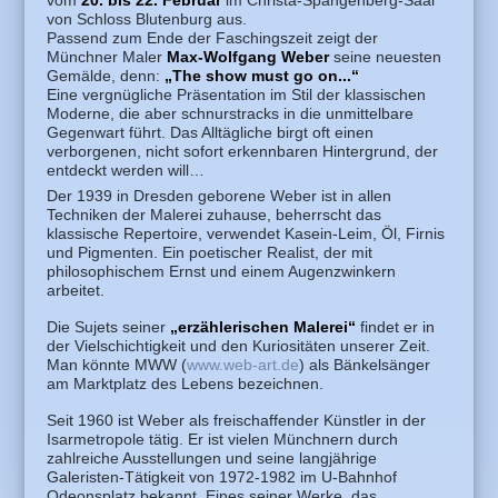
von Schloss Blutenburg aus.
Passend zum Ende der Faschingszeit zeigt der
Münchner Maler
Max-Wolfgang Weber
seine neuesten
Gemälde, denn:
„The show must go on...“
Eine vergnügliche Präsentation im Stil der klassischen
Moderne, die aber schnurstracks in die unmittelbare
Gegenwart führt. Das Alltägliche birgt oft einen
verborgenen, nicht sofort erkennbaren Hintergrund, der
entdeckt werden will…
Der 1939 in Dresden geborene Weber ist in allen
Techniken der Malerei zuhause, beherrscht das
klassische Repertoire, verwendet Kasein-Leim, Öl, Firnis
und Pigmenten. Ein poetischer Realist, der mit
philosophischem Ernst und einem Augenzwinkern
arbeitet.
Die Sujets seiner
„erzählerischen Malerei“
findet er in
der Vielschichtigkeit und den Kuriositäten unserer Zeit.
Man könnte MWW (
www.web-art.de
) als Bänkelsänger
am Marktplatz des Lebens bezeichnen.
Seit 1960 ist Weber als freischaffender Künstler in der
Isarmetropole tätig. Er ist vielen Münchnern durch
zahlreiche Ausstellungen und seine langjährige
Galeristen-Tätigkeit von 1972-1982 im U-Bahnhof
Odeonsplatz bekannt. Eines seiner Werke, das