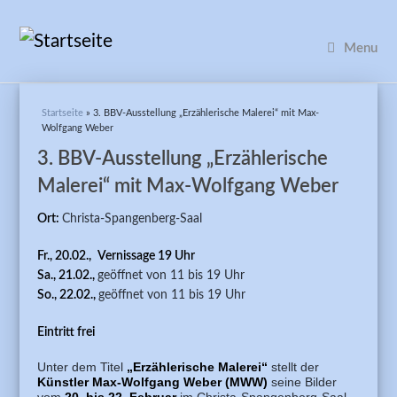
Menu
Sie sind hier
Startseite
» 3. BBV-Ausstellung „Erzählerische Malerei“ mit Max-
Wolfgang Weber
3. BBV-Ausstellung „Erzählerische
Malerei“ mit Max-Wolfgang Weber
Ort:
Christa-Spangenberg-Saal
Fr., 20.02.,
Vernissage 19 Uhr
Sa., 21.02.,
geöffnet von 11 bis 19 Uhr
So., 22.02.,
geöffnet von 11 bis 19 Uhr
Eintritt frei
Unter dem Titel
„Erzählerische Malerei“
stellt der
Künstler Max-Wolfgang Weber (MWW)
seine Bilder
vom
20. bis 22. Februar
im Christa-Spangenberg-Saal