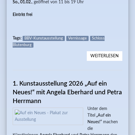
So., 01.02.
, geöffnet von 11 bis 19 Uhr
Eintritt frei
Tags:
BBV-Kunstausstellung
Vernissage
Schloss
Blutenburg
WEITERLESEN
ÜBER 2.
KUNSTA
„WATER
KÜNSTL
1. Kunstausstellung 2026 „Auf ein
„AQUAM
Neues!“ mit Angela Eberhard und Petra
Herrmann
Unter dem
Titel
„Auf ein
Neues!“
machen
die