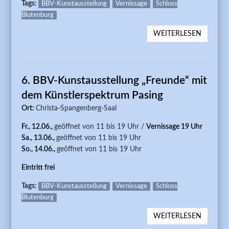
Tags:
BBV-Kunstausstellung
Vernissage
Schloss
Blutenburg
WEITERLESEN
ÜBER 7.
KUNSTA
6. BBV-Kunstausstellung „Freunde“ mit
dem Künstlerspektrum Pasing
Ort:
Christa-Spangenberg-Saal
Fr., 12.06.,
geöffnet von 11 bis 19 Uhr /
Vernissage 19 Uhr
Sa., 13.06.,
geöffnet von 11 bis 19 Uhr
So., 14.06.,
geöffnet von 11 bis 19 Uhr
Eintritt frei
Tags:
BBV-Kunstausstellung
Vernissage
Schloss
Blutenburg
WEITERLESEN
ÜBER 6.
KUNSTA