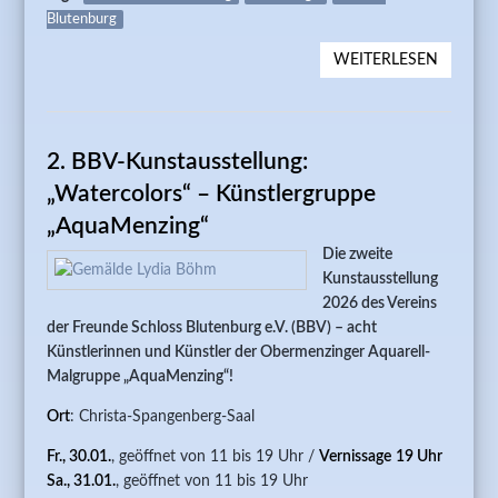
Blutenburg
WEITERLESEN
ÜBER 3.
AUSSTE
„ERZÄH
MALEREI
2. BBV-Kunstausstellung:
MAX-
WOLFG
„Watercolors“ – Künstlergruppe
WEBER
„AquaMenzing“
Die zweite
Kunstausstellung
2026 des Vereins
der Freunde Schloss Blutenburg e.V. (BBV) – acht
Künstlerinnen und Künstler der Obermenzinger Aquarell-
Malgruppe „AquaMenzing“!
Ort
: Christa-Spangenberg-Saal
Fr., 30.01.
,
geöffnet von 11 bis 19 Uhr /
Vernissage
19 Uhr
Sa., 31.01.
, geöffnet von 11 bis 19 Uhr