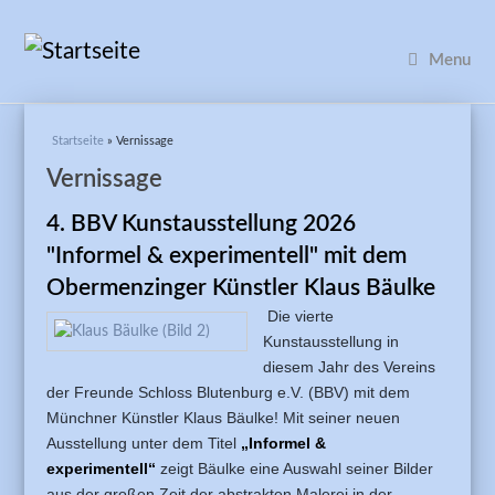
Menu
Sie sind hier
Startseite
» Vernissage
Vernissage
4. BBV Kunstausstellung 2026
"Informel & experimentell" mit dem
Obermenzinger Künstler Klaus Bäulke
Die vierte
Kunstausstellung in
diesem Jahr des
Vereins
der
Freunde Schloss Blutenburg e.V. (BBV) mit dem
Münchner Künstler Klaus Bäulke!
Mit seiner neuen
Ausstellung unter dem Titel
„Informel &
experimentell“
zeigt Bäulke eine Auswahl seiner Bilder
aus der großen Zeit der abstrakten Malerei in der