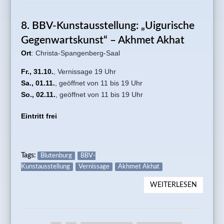
2026 „A
NEUES!
8. BBV-Kunstausstellung: „Uigurische
EBERH
PETRA
Gegenwartskunst“ – Akhmet Akhat
Ort
: Christa-Spangenberg-Saal
Fr., 31.10.
, Vernissage 19 Uhr
Sa., 01.11.
, geöffnet von 11 bis 19 Uhr
So., 02.11.
, geöffnet von 11 bis 19 Uhr
Eintritt frei
Tags:
Blutenburg
BBV-
Kunstausstellung
Vernissage
Akhmet Akhat
WEITERLESEN
ÜBER 8.
KUNSTA
„UIGUR
GEGEN