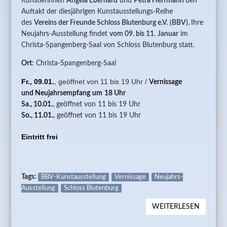
Künstlerinnen
Angela Eberhard
und
Petra Herrmann
den
Auftakt der diesjährigen Kunstausstellungs-Reihe
des
Vereins der Freunde Schloss Blutenburg e.V. (BBV).
Ihre
Neujahrs-Ausstellung findet
vom 09. bis 11
.
Januar
im
Christa-Spangenberg-Saal von Schloss Blutenburg statt.
Ort
: Christa-Spangenberg-Saal
Fr., 09.01.
,
geöffnet von 11 bis 19 Uhr /
Vernissage
und
Neujahrsempfang
um
18 Uhr
Sa., 10.01.
, geöffnet von 11 bis 19 Uhr
So., 11.01.
, geöffnet von 11 bis 19 Uhr
Eintritt frei
Tags:
BBV-Kunstausstellung
Vernissage
Neujahrs-
Ausstellung
Schloss Blutenburg
WEITERLESEN
ÜBER 1.
KUNSTA