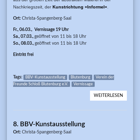
Nachkriegszeit, der
Kunstrichtung
»Informel«
.
Ort:
Christa-Spangenberg-Saal
Fr., 06.03.,
Vernissage 19 Uhr
Sa., 07.03.,
geöffnet von 11 bis 18 Uhr
So., 08.03.,
geöffnet von 11 bis 18 Uhr
Eintritt frei
Tags:
BBV-Kunstausstellung
Blutenburg
Verein der
Freunde Schloß Blutenburg e.V.
Vernissage
WEITERLESEN
ÜBER 4.
KUNSTA
2026 "
EXPERI
8. BBV-Kunstausstellung
DEM
OBERM
Ort:
Christa-Spangenberg-Saal
KÜNSTL