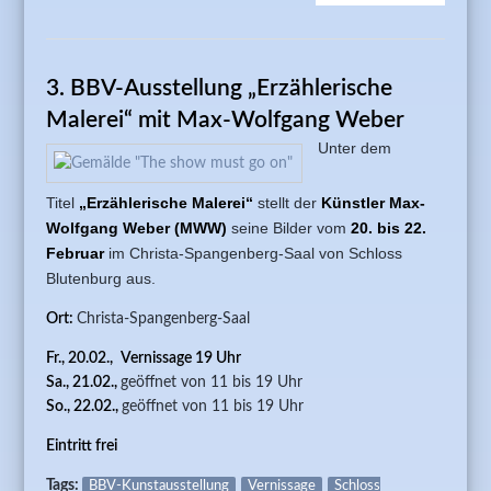
FESTLI
BLUTEN
FISCHE
3. BBV-Ausstellung „Erzählerische
DER
SCHAUS
Malerei“ mit Max-Wolfgang Weber
UND
Unter dem
VORSIT
VON
Titel
„Erzählerische Malerei“
stellt der
Künstler Max-
HORIZON
Wolfgang Weber (MWW)
seine Bilder vom
20. bis 22.
JUTTA S
Februar
im Christa-Spangenberg-Saal von Schloss
Blutenburg aus.
Ort:
Christa-Spangenberg-Saal
Fr., 20.02.,
Vernissage 19 Uhr
Sa., 21.02.,
geöffnet von 11 bis 19 Uhr
So., 22.02.,
geöffnet von 11 bis 19 Uhr
Eintritt frei
Tags:
BBV-Kunstausstellung
Vernissage
Schloss