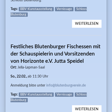
Tags:
BBV-Kunstausstellung
Vernissage
Schloss
Blutenburg
WEITERLESEN
ÜBER 5.
KUNSTA
„ZUSA
MIT OL
Festliches Blutenburger Fischessen mit
UND MA
der Schauspielerin und Vorsitzenden
von Horizonte e.V. Jutta Speidel
Ort:
Jella-Lepman-Saal
So., 22.02.,
ab 11:30 Uhr
Anmeldung bitte unter
info@blutenburgverein.de
Tags:
BBV-Kunstausstellung
Vernissage
Schloss
Blutenburg
WEITERLESEN
ÜBER