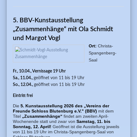
„FREUN
KÜNSTL
5. BBV-Kunstausstellung
PASING
„Zusammenhänge“ mit Ola Schmidt
und Margot Vogl
Ort:
Christa-
Spangenberg-
Saal
Fr., 10.04.,
Vernissage 19 Uhr
Sa., 11.04.,
geöffnet von 11 bis 19 Uhr
So., 12.04.,
geöffnet von 11 bis 19 Uhr
Eintritt frei
Die
5. Kunstausstellung 2026 des „Vereins der
Freunde Schloss Blutenburg e.V." (BBV)
mit dem
Titel
„Zusammenhänge“
findet am zweiten April-
Wochenende statt und zwar von
Samstag, 11. bis
Sonntag, 12. April!
Geöffnet ist die Ausstellung jeweils
von 11 bis 19 Uhr im Christa-Spangenberg-Saal von
Schloss Blutenburg.