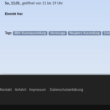
So., 11.01.
, geöffnet von 11 bis 19 Uhr
Eintritt frei
Tags:
BBV-Kunstausstellung
Vernissage
Neujahrs-Ausstellung
Schl
Kontakt
|
Anfahrt
|
Impressum
|
Datenschutzerklärung