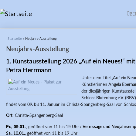
ÜBE
Sie sind hier
Startseite
» Neujahrs-Ausstellung
Neujahrs-Ausstellung
1. Kunstausstellung 2026 „Auf ein Neues!“ mi
Petra Herrmann
Unter dem Titel
„Auf ein Neue
Künstlerinnen
Angela Eberha
der diesjährigen Kunstausste
Schloss Blutenburg e.V. (BBV)
findet
vom 09. bis 11
.
Januar
im Christa-Spangenberg-Saal von Schlos
Ort
: Christa-Spangenberg-Saal
Fr., 09.01.
,
geöffnet von 11 bis 19 Uhr /
Vernissage und
Neujahrsemp
Sa., 10.01.
, geöffnet von 11 bis 19 Uhr