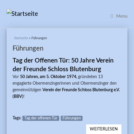
Menu
Sie sind hier
Startseite
» Führungen
Führungen
Tag der Offenen Tür: 50 Jahre Verein
der Freunde Schloss Blutenburg
Vor
50 Jahren, am 5. Oktober 1974,
gründeten 13
engagierte Obermenzingerinnen und Obermenzinger den
gemeinnützigen
Verein der Freunde Schloss Blutenburg e.V.
(BBV)
!
Tags:
Tag der offenen Tür
Führungen
WEITERLESEN
ÜBER T