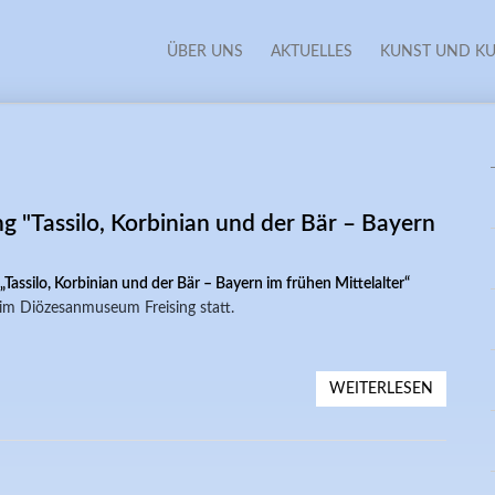
ÜBER UNS
AKTUELLES
KUNST UND KU
g "Tassilo, Korbinian und der Bär – Bayern
„Tassilo, Korbinian und der Bär – Bayern im frühen Mittelalter“
im Diözesanmuseum Freising statt.
WEITERLESEN
ÜBER F
BÄR – B