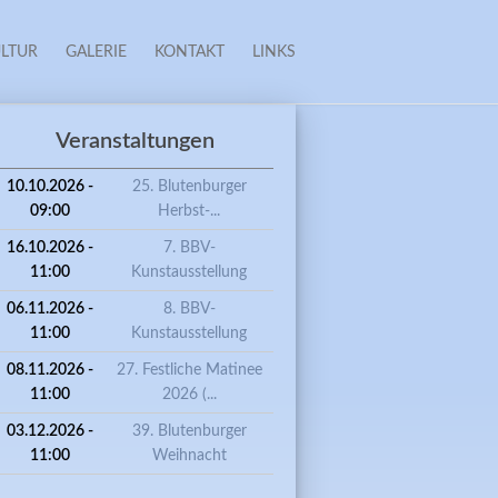
LTUR
GALERIE
KONTAKT
LINKS
Veranstaltungen
10.10.2026 -
25. Blutenburger
09:00
Herbst-...
16.10.2026 -
7. BBV-
11:00
Kunstausstellung
06.11.2026 -
8. BBV-
11:00
Kunstausstellung
08.11.2026 -
27. Festliche Matinee
AHRT ZUR LANDESAUSSTELLUNG "TASSILO, KORBINIAN UND DER
11:00
2026 (...
AYERN IM FRÜHEN MITTELALTER“
03.12.2026 -
39. Blutenburger
11:00
Weihnacht