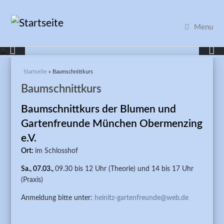
Menu
Sie sind hier
Startseite
» Baumschnittkurs
Baumschnittkurs
Baumschnittkurs der Blumen und
Gartenfreunde München Obermenzing
e.V.
Ort:
im Schlosshof
Sa., 07.03.,
09.30 bis 12 Uhr (Theorie) und 14 bis 17 Uhr
(Praxis)
Anmeldung bitte unter:
heinitz-gartenfreunde@web.de