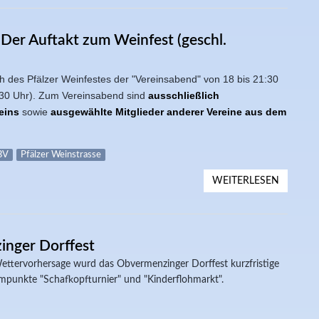
 Der Auftakt zum Weinfest (geschl.
ch des Pfälzer Weinfestes der "
Vereinsabend
" von 18 bis 21:30
7.30 Uhr). Zum Vereinsabend sind
ausschließlich
reins
sowie
ausgewählte Mitglieder anderer Vereine aus dem
BV
Pfälzer Weinstrasse
WEITERLESEN
ÜBER 18
(GESCHL
nger Dorffest
tervorhersage wurd das Obvermenzinger Dorffest kurzfristige
mmpunkte "Schafkopfturnier" und "Kinderflohmarkt".