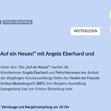
Schloss Blutenburg
WEITERLESEN
ÜBER 2
„AQUAM
„Auf ein Neues!“ mit Angela Eberhard und
Unter dem Titel
„Auf ein Neues!“
machen die
Künstlerinnen
Angela Eberhard
und
Petra Herrmann
den Auftakt
der diesjährigen Kunstausstellungs-Reihe des
Vereins der Freunde
Schloss Blutenburg e.V. (BBV).
Ihre Neujahrs-Ausstellung
-Spangenberg-Saal von Schloss Blutenburg statt.
/
Vernissage und
Neujahrsempfang
um
18 Uhr