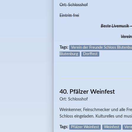
Ort: Schlosshof
Eintritt frei
Beste Livemusik 
Verein
Tags:
Verein der Freunde Schloss Blutenbu
Blutenburg
Dorffest
40. Pfälzer Weinfest
Ort: Schlosshof
Weinkenner, Feinschmecker und alle Fre
Schloss eingeladen. Kulturelles und mu
Tags:
Pfälzer Weinfest
Weinfest
Vere