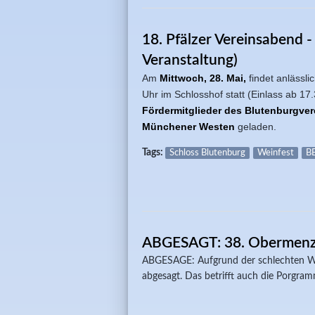
18. Pfälzer Vereinsabend -
Veranstaltung)
Am
Mittwoch, 28. Mai,
findet anlässli
Uhr im Schlosshof statt (Einlass ab 1
Fördermitglieder des Blutenburgve
Münchener Westen
geladen.
Tags:
Schloss Blutenburg
Weinfest
B
ABGESAGT: 38. Obermenzi
ABGESAGE: Aufgrund der schlechten Wet
abgesagt. Das betrifft auch die Porgra