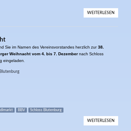
WEITERLESEN
ÜBER L
ht
ind Sie im Namen des Vereinsvorstandes herzlich
zur
38.
rger Weihnacht vom 4. bis 7. Dezember
nach Schloss
g eingeladen.
Blutenburg
ndlmarkt
BBV
Schloss Blutenburg
WEITERLESEN
ÜBER 3