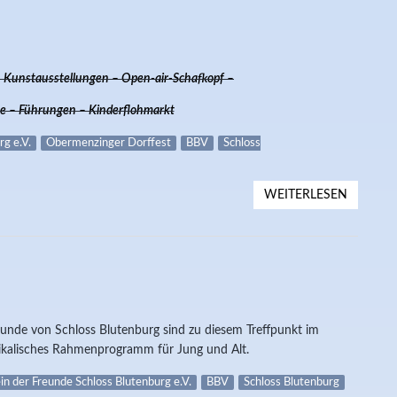
– Kunstausstellungen – Open-air-Schafkopf –
e – Führungen – Kinderflohmarkt
rg e.V.
Obermenzinger Dorffest
BBV
Schloss
WEITERLESEN
ÜBER A
unde von Schloss Blutenburg sind zu diesem Treffpunkt im
sikalisches Rahmenprogramm für Jung und Alt.
in der Freunde Schloss Blutenburg e.V.
BBV
Schloss Blutenburg